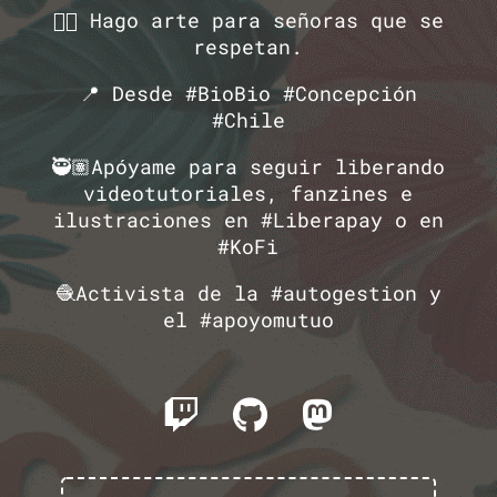
🏳️‍🌈 Hago arte para señoras que se
respetan.
📍 Desde #BioBio #Concepción
#Chile
🥷🏽Apóyame para seguir liberando
videotutoriales, fanzines e
ilustraciones en #Liberapay o en
#KoFi
🧶Activista de la #autogestion y
el #apoyomutuo